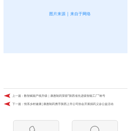
图片来源 | 来自于网络
上一篇：
数智赋能产线升级｜康惠制药荣获“陕西省先进级智能工厂”称号
下一篇：
情系乡村健康|康惠制药携手陕西上市公司协会开展捐药义诊公益活动