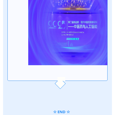
☆ END ☆