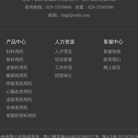
咨询热线：029-33330666 传真：029-33345990
邮箱：khgf@sxkh.com
产品中心
人力资源
客服中心
妇科用药
人才理念
客服热线
骨科用药
培训发展
联系我们
皮肤科用药
工作环境
网上留言
糖尿病用药
招贤纳士
呼吸系统用药
心脑血管用药
泌尿系统用药
安神类用药
胃肠肝胆科用药
康惠制药股份有限公司版权所有
陕公网安备61040202000217号
陕ICP备202507912