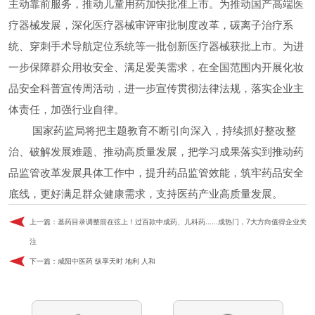
主动靠前服务，推动儿童用药加快批准上市。为推动国产高端医
疗器械发展，深化医疗器械审评审批制度改革，碳离子治疗系
统、穿刺手术导航定位系统等一批创新医疗器械获批上市。为进
一步保障群众用妆安全、满足爱美需求，在全国范围内开展化妆
品安全科普宣传周活动，进一步宣传贯彻法律法规，落实企业主
体责任，加强行业自律。
国家药监局将把主题教育不断引向深入，持续抓好整改整
治、破解发展难题、推动高质量发展，把学习成果落实到推动药
品监管改革发展具体工作中，提升药品监管效能，筑牢药品安全
底线，更好满足群众健康需求，支持医药产业高质量发展。
上一篇：
基药目录调整箭在弦上！过百款中成药、儿科药......成热门，7大方向值得企业关
注
下一篇：
咸阳中医药 纵享天时 地利 人和